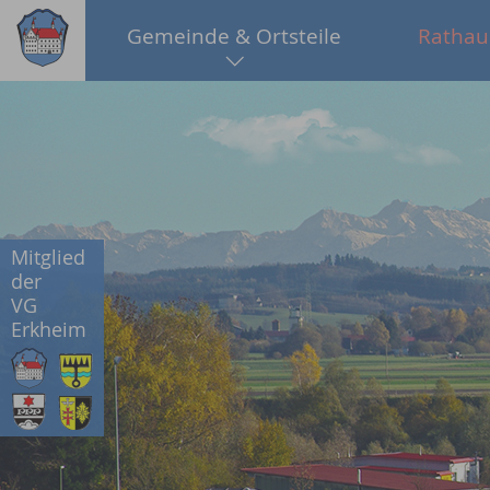
Gemeinde & Ortsteile
Rathau
Mitglied
der
VG
Erkheim