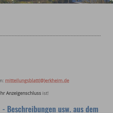
-------------------------------------------------------------------
an:
mitteilungsblatt(@)erkheim.de
hr Anzeigenschluss
ist!
n - Beschreibungen usw. aus dem