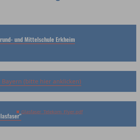
Grund- und Mittelschule Erkheim
Bayern (bitte hier anklicken)
Glasfaser_Telekom_Flyer.pdf
lasfaser"