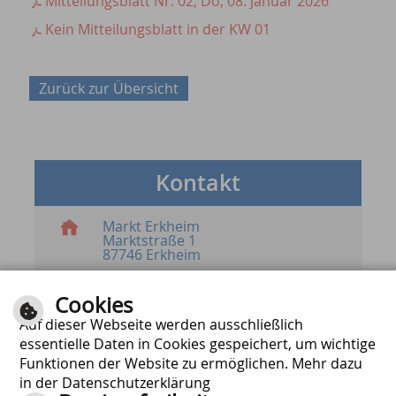
Mitteilungsblatt Nr. 02, Do, 08. Januar 2026
Kein Mitteilungsblatt in der KW 01
Zurück zur Übersicht
Kontakt
Markt Erkheim
Marktstraße 1
87746 Erkheim
Mail schreiben
Cookies
Mail schreiben für Anzeigen im
Mitteilungsblatt
Auf dieser Webseite werden ausschließlich
essentielle Daten in Cookies gespeichert, um wichtige
08336 / 805357 - 0
08336 / 805357 - 50
Funktionen der Website zu ermöglichen. Mehr dazu
in der Datenschutzerklärung