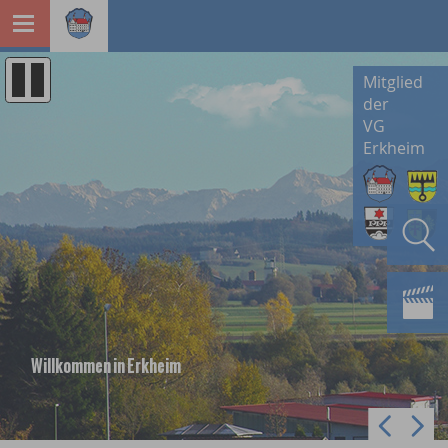
Mitglied
der
VG
Erkheim
Willkommen in Erkheim