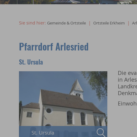
Willkommen in Erkheim
Sie sind hier:
|
|
Gemeinde & Ortsteile
Ortsteile Erkheim
Ar
Pfarrdorf Arlesried
St. Ursula
Die eva
in Arle
Landkre
Denkma
Einwohn
St. Ursula