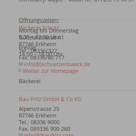
Öffnungszeiten:
Bäckerei Schütz
Montag bis Donnerstag
8.30 – 12.30 Uhr
Günztalstrasse 41
87746 Erkheim
Freitag
Tel.: 08336/327
14.00 – 18.00 Uhr
Fax: 08336/80 717
info(@)schuetzenbaeck.de
Weiter zur Homepage
Bäckerei
Bau-Fritz GmbH & Co KG
Alpenstrasse 25
87746 Erkheim
Tel.: 08336 9000
Fax: 089336 900-260
info(@)baufritz.com