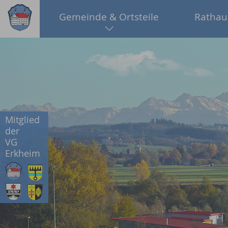
Gemeinde & Ortsteile
Rathau
Mitglied
der
VG
Erkheim