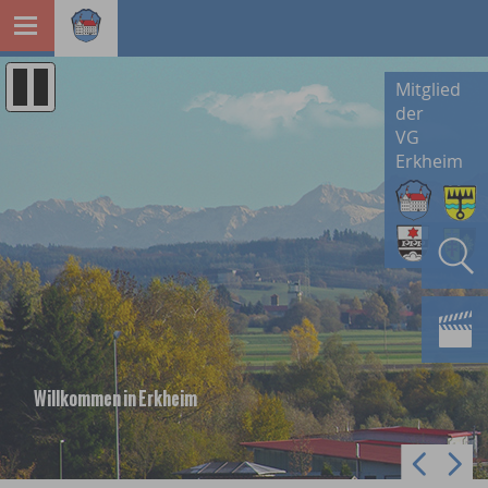
Mitglied
der
VG
Erkheim
Willkommen in Erkheim