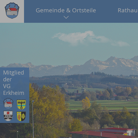
Gemeinde & Ortsteile
Rathau
Mitglied
der
VG
Erkheim