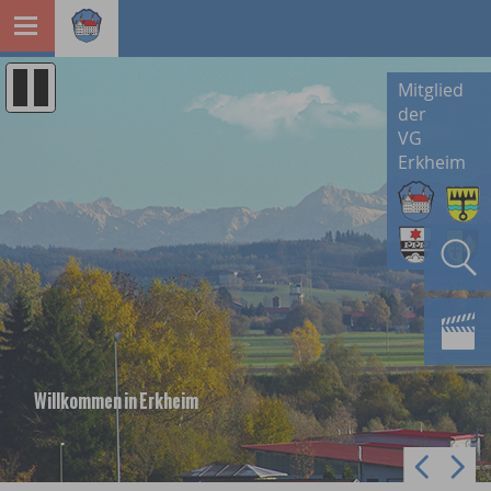
Mitglied
der
VG
Erkheim
Willkommen in Erkheim