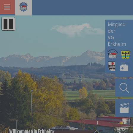
Mitglied
der
VG
Erkheim
Willkommen in Erkheim