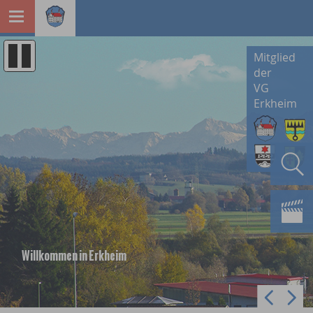
Mitglied
der
VG
Erkheim
Willkommen in Erkheim