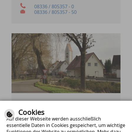
08336 / 805357 - 0
08336 / 805357 - 50
Aktuelles
Cookies
Auf dieser Webseite werden ausschließlich
Alle wichtigen Nachrichten und
Meldungen der Gemeinde Erkheim!
essentielle Daten in Cookies gespeichert, um wichtige
Funktionen der Website zu ermöglichen. Mehr dazu
Weiter zu Aktuelles