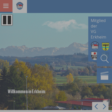
Mitglied
der
VG
Erkheim
Willkommen in Erkheim