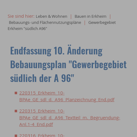
Sie sind hier:
|
|
Leben & Wohnen
Bauen in Erkheim
|
Bebauungs- und Flächennutzungspläne
Gewerbegebiet
Erkheim "südlich A96"
Endfassung 10. Änderung
Bebauungsplan "Gewerbegebiet
südlich der A 96"
220315_Erkheim_10-
BPAe_GE_sdl_d._A96_Planzeichnung_End.pdf
220315_Erkheim_10-
BPAe_GE_sdl_d._A96_Textteil_m._Begruendung-
Anl.1-4_End.pdf
220316_Erkheim_10-