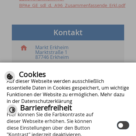
BPAe_GE_sdl_d._A96_Zusammenfassende_Erkl.pdf
Kontakt
Markt Erkheim
Marktstraße 1
87746 Erkheim
Mail schreiben
Cookies
Mail schreiben für Anzeigen im
Mitteilungsblatt
Auf dieser Webseite werden ausschließlich
essentielle Daten in Cookies gespeichert, um wichtige
08336 / 805357 - 0
08336 / 805357 - 50
Funktionen der Website zu ermöglichen. Mehr dazu
in der Datenschutzerklärung
Barrierefreiheit
Hier können Sie die Farbkontraste auf
dieser Webseite erhöhen. Sie können
diese Einstellungen über den Button
INHALT
|
IMPRESSUM
|
HILFE
|
DATENSCHUTZERKLÄRUNG
|
"Kontrast" jederzeit deaktivieren.
BARRIEREFREIHEIT