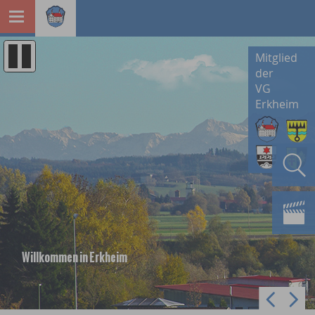
Mitglied
der
VG
Erkheim
Willkommen in Erkheim