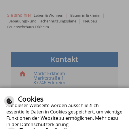
Sie sind hier:
|
|
Leben & Wohnen
Bauen in Erkheim
|
Bebauungs- und Flächennutzungspläne
Neubau
Feuerwehrhaus Erkheim
Kontakt
Markt Erkheim
Marktstraße 1
87746 Erkheim
Mail schreiben
Cookies
Mail schreiben für Anzeigen im
Mitteilungsblatt
Auf dieser Webseite werden ausschließlich
essentielle Daten in Cookies gespeichert, um wichtige
08336 / 805357 - 0
08336 / 805357 - 50
Funktionen der Website zu ermöglichen. Mehr dazu
in der Datenschutzerklärung